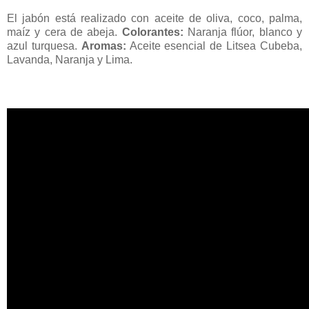
El jabón está realizado con aceite de oliva, coco, palma,
maíz y cera de abeja.
Colorantes:
Naranja flúor, blanco y
azul turquesa.
Aromas:
Aceite esencial de Litsea Cubeba,
Lavanda, Naranja y Lima.